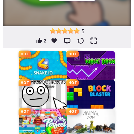
5
2
HOT
HOT
HOT
HOT
HOT
HOT